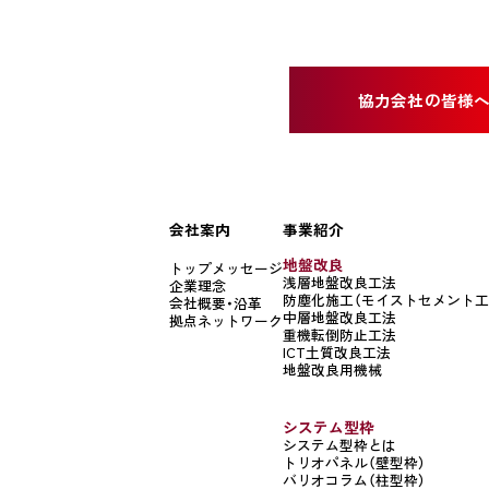
協力会社の皆様
会社案内
事業紹介
地盤改良
トップメッセージ
浅層地盤改良工法
企業理念
防塵化施工（モイストセメント工
会社概要・沿革
中層地盤改良工法
拠点ネットワーク
重機転倒防止工法
ICT土質改良工法
地盤改良用機械
システム型枠
システム型枠とは
トリオパネル（壁型枠）
バリオコラム（柱型枠）