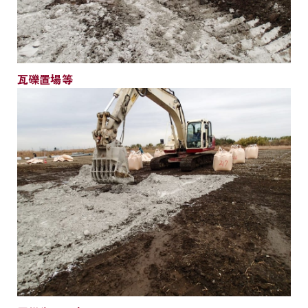
瓦礫置場等