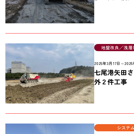
地盤改良／浅層
2025年3月17日～202
七尾港矢田さん
外２件工事
システ